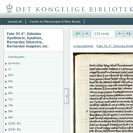
www.kb.dk
Center for Manuscripts & Rare Books
Fabr. 91 4°: Sidonius
|<
<
>
>|
Apollinaris, Apuleius,
Bernardus Silvestris,
e-manuskripter
:
Fabr. 91 4°: Sidonius Apoll
Bernardus magister, etc.
Introduction
[a recto]
1r
62v
63r
64r
65r
71r
78r
89r
99r
[118r: ill.]
[119r: ill.]