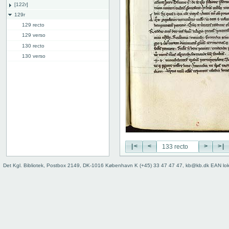
[122r]
129r
129 recto
129 verso
130 recto
130 verso
131 recto
131 verso
132 recto
132 verso
133 recto
133 verso
134 recto
134 verso
|<
<
>
>|
135 recto
135 verso
Det Kgl. Bibliotek, Postbox 2149, DK-1016 København K (+45) 33 47 47 47, kb@kb.dk EAN lo
136 recto
136 verso
137 recto
137 verso
138 recto
138 verso