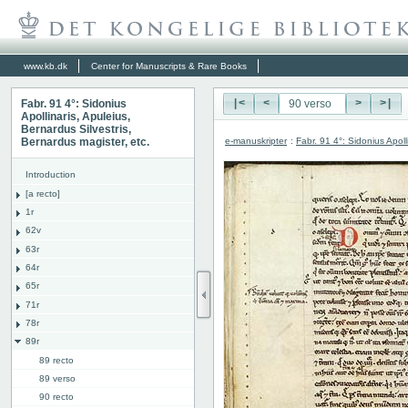
www.kb.dk
Center for Manuscripts & Rare Books
Fabr. 91 4°: Sidonius
|<
<
>
>|
Apollinaris, Apuleius,
Bernardus Silvestris,
e-manuskripter
:
Fabr. 91 4°: Sidonius Apoll
Bernardus magister, etc.
Introduction
[a recto]
1r
62v
63r
64r
65r
71r
78r
89r
89 recto
89 verso
90 recto