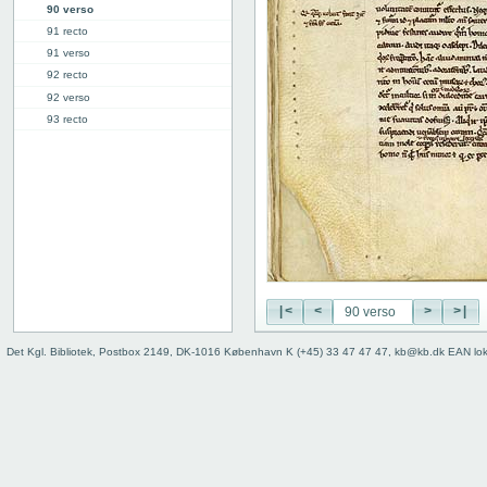
90 verso
91 recto
91 verso
92 recto
92 verso
93 recto
93 verso
94 recto
94 verso
95 recto
95 verso
96 recto
96 verso
97 recto
|<
<
>
>|
97 verso
98 recto
Det Kgl. Bibliotek, Postbox 2149, DK-1016 København K (+45) 33 47 47 47, kb@kb.dk EAN lo
98 verso
99r
[118r: ill.]
[119r: ill.]
[122r]
129r