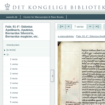
www.kb.dk
Center for Manuscripts & Rare Books
Fabr. 91 4°: Sidonius
|<
<
>
>|
Apollinaris, Apuleius,
Bernardus Silvestris,
e-manuskripter
:
Fabr. 91 4°: Sidonius Apoll
Bernardus magister, etc.
Introduction
[a recto]
1r
1 recto
1 verso
2 recto
2 verso
3 recto
3 verso
4 recto
4 verso
5 recto
5 verso