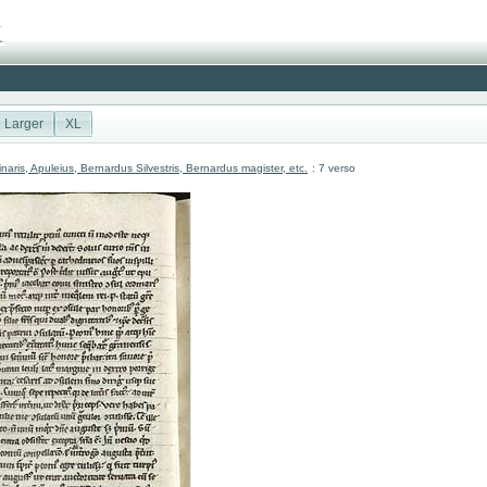
Larger
XL
inaris, Apuleius, Bernardus Silvestris, Bernardus magister, etc.
: 7 verso