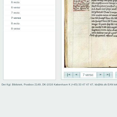
6 recto
6 verso
7 recto
7 verso
8 recto
8 verso
9 recto
9 verso
10 recto
10 verso
11 recto
11 verso
12 recto
12 verso
|<
<
>
>|
13 recto
13 verso
Det Kgl. Bibliotek, Postbox 2149, DK-1016 København K (+45) 33 47 47 47, kb@kb.dk EAN lo
14 recto
14 verso
15 recto
15 verso
16 recto
16 verso