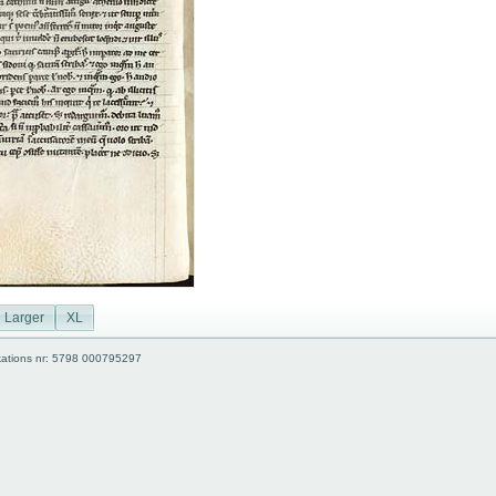
Larger
XL
kations nr: 5798 000795297