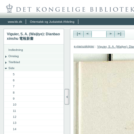
www.kb.dk
Orientalsk og Judaistisk Afdeling
Viguier, S. A. (Waijiye): Dianbao
|<
<
>
>|
xinshu 電報新書
e-manuskripter
:
Viguier, S. A. (Waijiye):
Indledning
Omslag
Titelblad
Side
5
6
7
8
9
10
11
12
13
14