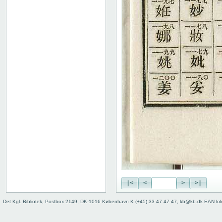
|<
<
>
>|
Det Kgl. Bibliotek, Postbox 2149, DK-1016 København K (+45) 33 47 47 47, kb@kb.dk EAN lo