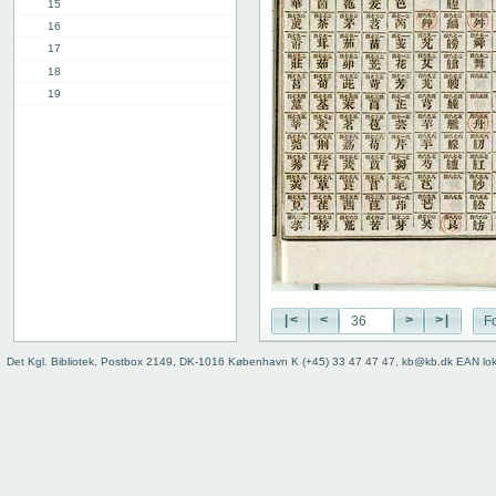
15
16
17
18
19
20
21
22
23
24
25
26
27
28
29
|<
<
>
>|
Fo
30
Det Kgl. Bibliotek, Postbox 2149, DK-1016 København K (+45) 33 47 47 47, kb@kb.dk EAN lo
31
32
33
34
35
36