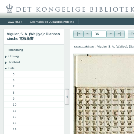
www.kb.dk
Orientalsk og Judaistisk Afdeling
Viguier, S. A. (Waijiye): Dianbao
|<
<
>
>|
Fo
xinshu 電報新書
e-manuskripter
:
Viguier, S. A. (Waijiye):
Indledning
Omslag
Titelblad
Side
5
6
7
8
9
10
11
12
13
14