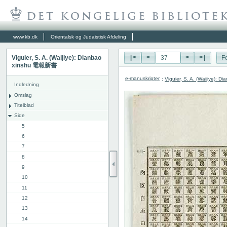
www.kb.dk
Orientalsk og Judaistisk Afdeling
Viguier, S. A. (Waijiye): Dianbao
|<
<
>
>|
Fo
xinshu 電報新書
e-manuskripter
:
Viguier, S. A. (Waijiye):
Indledning
Omslag
Titelblad
Side
5
6
7
8
9
10
11
12
13
14