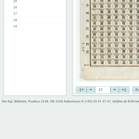
15
16
17
18
19
20
21
22
23
24
25
26
27
28
29
|<
<
>
>|
Fo
30
Det Kgl. Bibliotek, Postbox 2149, DK-1016 København K (+45) 33 47 47 47, kb@kb.dk EAN lo
31
32
33
34
35
36