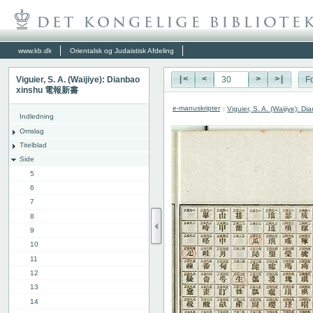
www.kb.dk
Orientalsk og Judaistisk Afdeling
Viguier, S. A. (Waijiye): Dianbao
|<
<
>
>|
Fo
xinshu 電報新書
e-manuskripter
:
Viguier, S. A. (Waijiye):
Indledning
Omslag
Titelblad
Side
5
6
7
8
9
10
11
12
13
14