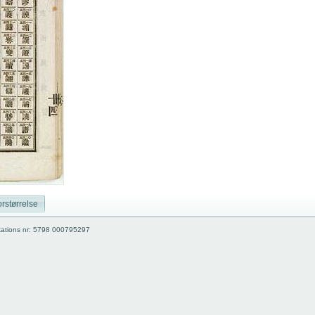
rstørrelse
kations nr: 5798 000795297