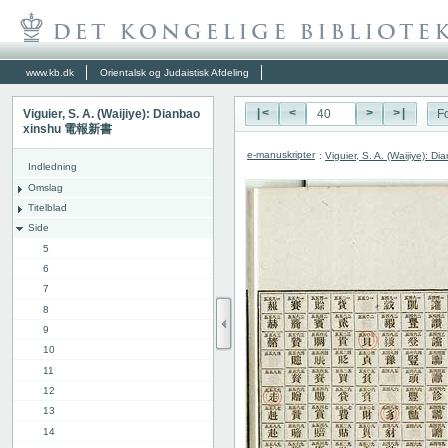
www.kb.dk
Orientalsk og Judaistisk Afdeling
Viguier, S. A. (Waijiye): Dianbao
|<
<
>
>|
Fo
xinshu 電報新書
e-manuskripter
:
Viguier, S. A. (Waijiye):
Indledning
Omslag
Titelblad
Side
5
6
7
8
9
10
11
12
13
14