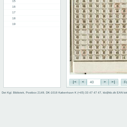
15
16
17
18
19
20
21
22
23
24
25
26
27
28
29
|<
<
>
>|
Fo
30
Det Kgl. Bibliotek, Postbox 2149, DK-1016 København K (+45) 33 47 47 47, kb@kb.dk EAN lo
31
32
33
34
35
36