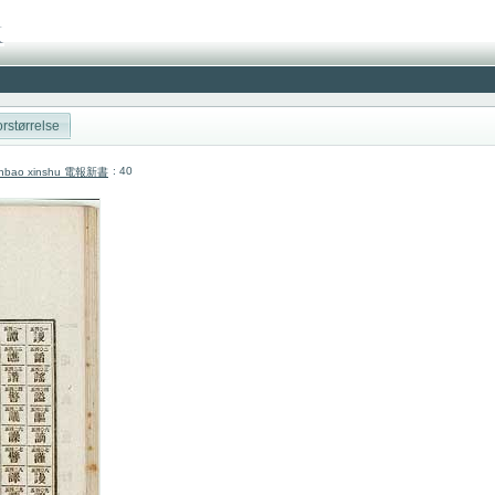
rstørrelse
: 40
 Dianbao xinshu 電報新書