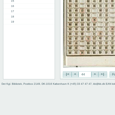
15
16
17
18
19
20
21
22
23
24
25
26
27
28
29
|<
<
>
>|
Fo
30
Det Kgl. Bibliotek, Postbox 2149, DK-1016 København K (+45) 33 47 47 47, kb@kb.dk EAN lo
31
32
33
34
35
36