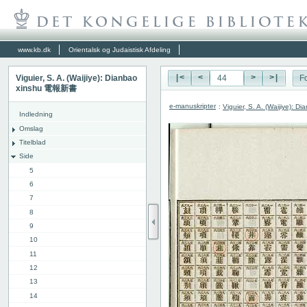
www.kb.dk
Orientalsk og Judaistisk Afdeling
Viguier, S. A. (Waijiye): Dianbao
|<
<
>
>|
Fo
xinshu 電報新書
e-manuskripter
:
Viguier, S. A. (Waijiye):
Indledning
Omslag
Titelblad
Side
5
6
7
8
9
10
11
12
13
14