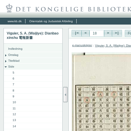
www.kb.dk
Orientalsk og Judaistisk Afdeling
Viguier, S. A. (Waijiye): Dianbao
|<
<
>
>|
Fo
xinshu 電報新書
e-manuskripter
:
Viguier, S. A. (Waijiye):
Indledning
Omslag
Titelblad
Side
5
6
7
8
9
10
11
12
13
14