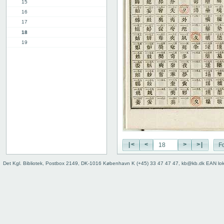
15
16
17
18
19
20
21
22
23
24
25
26
27
28
29
|<
<
>
>|
Fo
30
Det Kgl. Bibliotek, Postbox 2149, DK-1016 København K (+45) 33 47 47 47, kb@kb.dk EAN lo
31
32
33
34
35
36