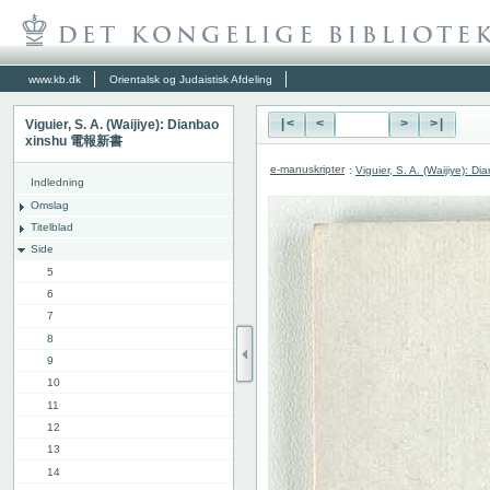
www.kb.dk
Orientalsk og Judaistisk Afdeling
Viguier, S. A. (Waijiye): Dianbao
|<
<
>
>|
xinshu 電報新書
e-manuskripter
:
Viguier, S. A. (Waijiye):
Indledning
Omslag
Titelblad
Side
5
6
7
8
9
10
11
12
13
14