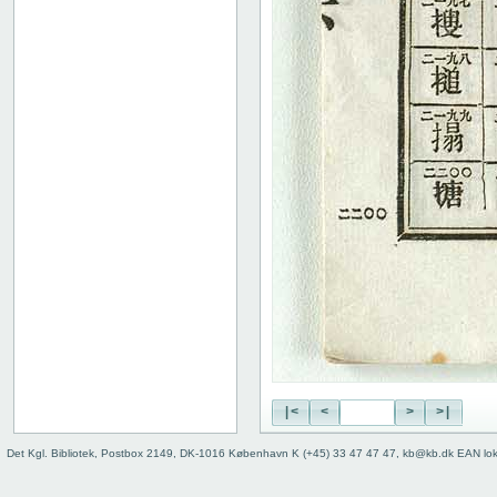
|<
<
>
>|
Det Kgl. Bibliotek, Postbox 2149, DK-1016 København K (+45) 33 47 47 47, kb@kb.dk EAN lo