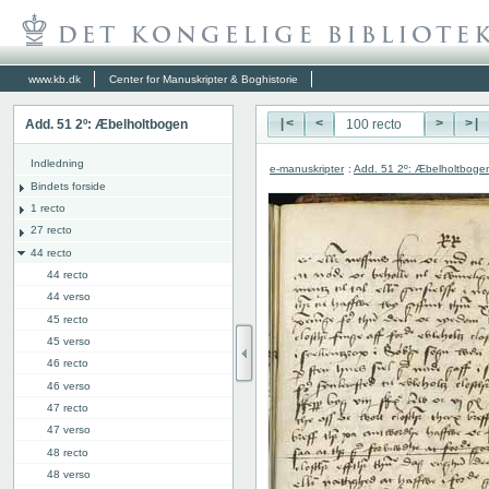
www.kb.dk
Center for Manuskripter & Boghistorie
Add. 51 2º: Æbelholtbogen
|<
<
>
>|
Indledning
e-manuskripter
:
Add. 51 2º: Æbelholtboge
Bindets forside
1 recto
27 recto
44 recto
44 recto
44 verso
45 recto
45 verso
46 recto
46 verso
47 recto
47 verso
48 recto
48 verso