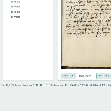
49 recto
49 verso
50 recto
50 verso
51 recto
51 verso
52 recto
52 verso
53 recto
53 verso
54 recto
54 verso
55 recto
55 verso
56 recto
|<
<
>
>|
56 verso
57 recto
Det Kgl. Bibliotek, Postbox 2149, DK-1016 København K (+45) 33 47 47 47, kb@kb.dk EAN lo
57 verso
58 recto
58 verso
59 recto
59 verso