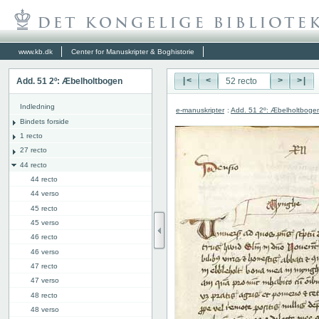
www.kb.dk
Center for Manuskripter & Boghistorie
Add. 51 2º: Æbelholtbogen
|<
<
>
>|
Indledning
e-manuskripter
:
Add. 51 2º: Æbelholtboge
Bindets forside
1 recto
27 recto
44 recto
44 recto
44 verso
45 recto
45 verso
46 recto
46 verso
47 recto
47 verso
48 recto
48 verso