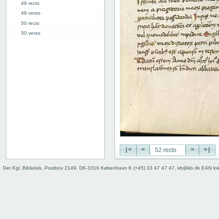
49 recto
49 verso
50 recto
50 verso
51 recto
51 verso
52 recto
52 verso
53 recto
53 verso
54 recto
54 verso
55 recto
55 verso
56 recto
|<
<
>
>|
56 verso
57 recto
Det Kgl. Bibliotek, Postbox 2149, DK-1016 København K (+45) 33 47 47 47, kb@kb.dk EAN lo
57 verso
58 recto
58 verso
59 recto
59 verso