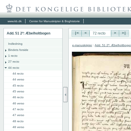
www.kb.dk
Center for Manuskripter & Boghistorie
Add. 51 2º: Æbelholtbogen
|<
<
>
>|
Indledning
e-manuskripter
:
Add. 51 2º: Æbelholtboge
Bindets forside
1 recto
27 recto
44 recto
44 recto
44 verso
45 recto
45 verso
46 recto
46 verso
47 recto
47 verso
48 recto
48 verso