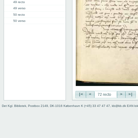
49 recto
49 verso
50 recto
50 verso
51 recto
51 verso
52 recto
52 verso
53 recto
53 verso
54 recto
54 verso
55 recto
55 verso
56 recto
|<
<
>
>|
56 verso
57 recto
Det Kgl. Bibliotek, Postbox 2149, DK-1016 København K (+45) 33 47 47 47, kb@kb.dk EAN lo
57 verso
58 recto
58 verso
59 recto
59 verso