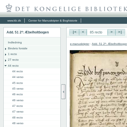
www.kb.dk
Center for Manuskripter & Boghistorie
Add. 51 2º: Æbelholtbogen
|<
<
>
>|
Indledning
e-manuskripter
:
Add. 51 2º: Æbelholtboge
Bindets forside
1 recto
27 recto
44 recto
44 recto
44 verso
45 recto
45 verso
46 recto
46 verso
47 recto
47 verso
48 recto
48 verso