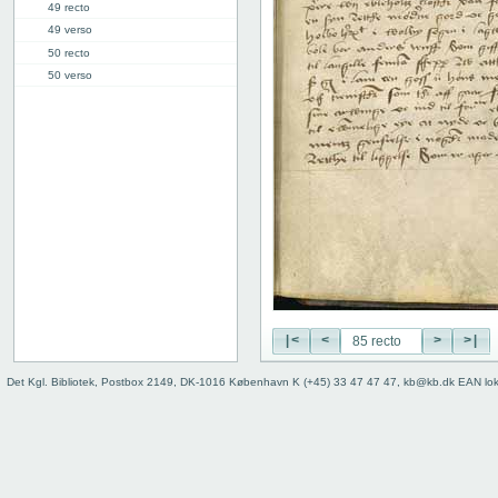
49 recto
49 verso
50 recto
50 verso
51 recto
51 verso
52 recto
52 verso
53 recto
53 verso
54 recto
54 verso
55 recto
55 verso
56 recto
|<
<
>
>|
56 verso
57 recto
Det Kgl. Bibliotek, Postbox 2149, DK-1016 København K (+45) 33 47 47 47, kb@kb.dk EAN lo
57 verso
58 recto
58 verso
59 recto
59 verso