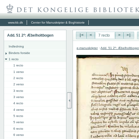
www.kb.dk
Center for Manuskripter & Boghistorie
Add. 51 2º: Æbelholtbogen
|<
<
>
>|
Indledning
e-manuskripter
:
Add. 51 2º: Æbelholtboge
Bindets forside
1 recto
1 recto
1 verso
2 recto
2 verso
3 recto
3 verso
4 recto
4 verso
5 recto
5 verso
6 recto
6 verso