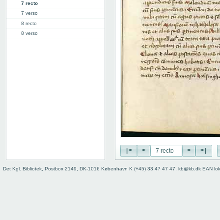
7 recto
7 verso
8 recto
8 verso
9 recto
9 verso
10 recto
10 verso
11 recto
11 verso
12 recto
12 verso
13 recto
13 verso
14 recto
|<
<
>
>|
14 verso
15 recto
Det Kgl. Bibliotek, Postbox 2149, DK-1016 København K (+45) 33 47 47 47, kb@kb.dk EAN lo
15 verso
16 recto
16 verso
17 recto
17 verso