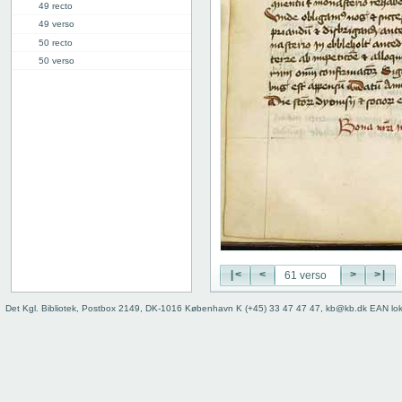
49 recto
49 verso
50 recto
50 verso
51 recto
51 verso
52 recto
52 verso
53 recto
53 verso
54 recto
54 verso
55 recto
55 verso
56 recto
|<
<
>
>|
56 verso
57 recto
Det Kgl. Bibliotek, Postbox 2149, DK-1016 København K (+45) 33 47 47 47, kb@kb.dk EAN lo
57 verso
58 recto
58 verso
59 recto
59 verso