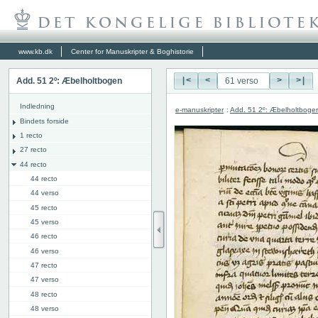
www.kb.dk
Center for Manuskripter & Boghistorie
Add. 51 2º: Æbelholtbogen
|<
<
>
>|
Indledning
e-manuskripter
:
Add. 51 2º: Æbelholtboge
Bindets forside
1 recto
27 recto
44 recto
44 recto
44 verso
45 recto
45 verso
46 recto
46 verso
47 recto
47 verso
48 recto
48 verso