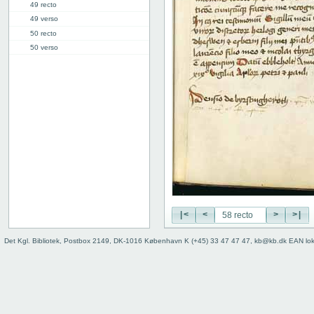
49 recto
49 verso
50 recto
50 verso
51 recto
51 verso
52 recto
52 verso
53 recto
53 verso
54 recto
54 verso
55 recto
55 verso
56 recto
|<
<
>
>|
56 verso
57 recto
Det Kgl. Bibliotek, Postbox 2149, DK-1016 København K (+45) 33 47 47 47, kb@kb.dk EAN lo
57 verso
58 recto
58 verso
59 recto
59 verso