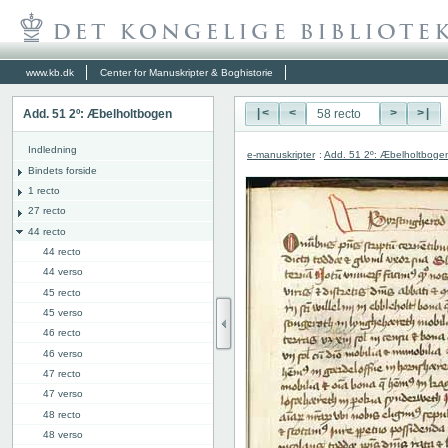
www.kb.dk
Center for Manuskripter & Boghistorie
Add. 51 2º: Æbelholtbogen
|<
<
>
>|
Indledning
e-manuskripter
:
Add. 51 2º: Æbelholtboge
Bindets forside
1 recto
27 recto
44 recto
44 recto
44 verso
45 recto
45 verso
46 recto
46 verso
47 recto
47 verso
48 recto
48 verso