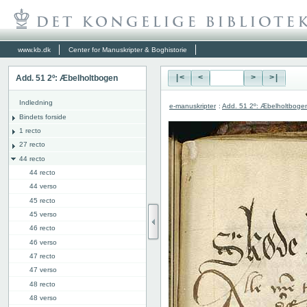
www.kb.dk
Center for Manuskripter & Boghistorie
Add. 51 2º: Æbelholtbogen
|<
<
>
>|
Indledning
e-manuskripter
:
Add. 51 2º: Æbelholtboge
Bindets forside
1 recto
27 recto
44 recto
44 recto
44 verso
45 recto
45 verso
46 recto
46 verso
47 recto
47 verso
48 recto
48 verso