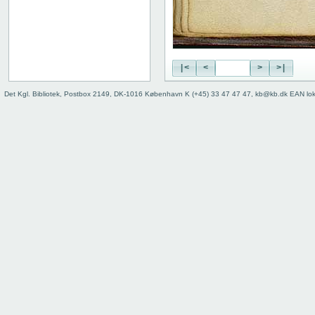
|<
<
>
>|
Det Kgl. Bibliotek, Postbox 2149, DK-1016 København K (+45) 33 47 47 47, kb@kb.dk EAN lo