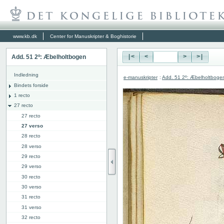
www.kb.dk
Center for Manuskripter & Boghistorie
Add. 51 2º: Æbelholtbogen
|<
<
>
>|
Indledning
e-manuskripter
:
Add. 51 2º: Æbelholtboge
Bindets forside
1 recto
27 recto
27 recto
27 verso
28 recto
28 verso
29 recto
29 verso
30 recto
30 verso
31 recto
31 verso
32 recto