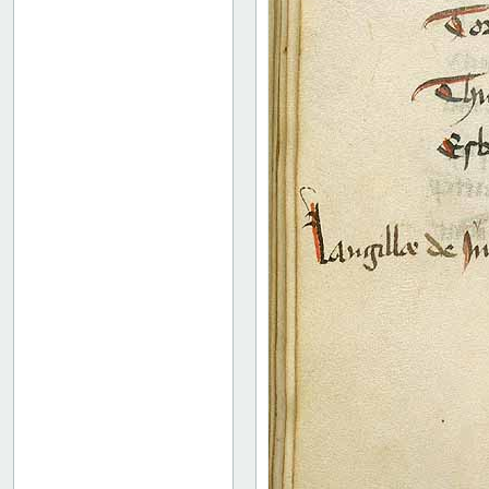
43 verso
44 recto
Bindets bagside