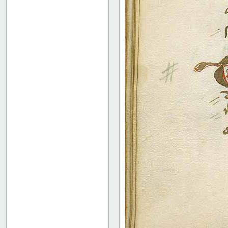
43 verso
44 recto
Bindets bagside