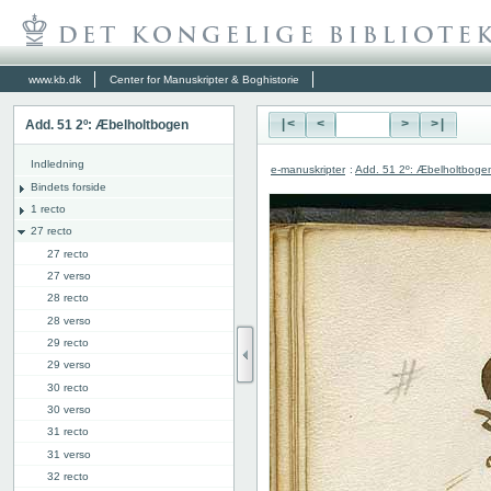
www.kb.dk
Center for Manuskripter & Boghistorie
Add. 51 2º: Æbelholtbogen
|<
<
>
>|
Indledning
e-manuskripter
:
Add. 51 2º: Æbelholtboge
Bindets forside
1 recto
27 recto
27 recto
27 verso
28 recto
28 verso
29 recto
29 verso
30 recto
30 verso
31 recto
31 verso
32 recto