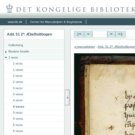
www.kb.dk
Center for Manuskripter & Boghistorie
Add. 51 2º: Æbelholtbogen
|<
<
>
>|
Indledning
e-manuskripter
:
Add. 51 2º: Æbelholtboge
Bindets forside
1 recto
1 recto
1 verso
2 recto
2 verso
3 recto
3 verso
4 recto
4 verso
5 recto
5 verso
6 recto
6 verso