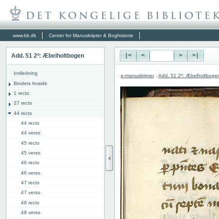
www.kb.dk
Center for Manuskripter & Boghistorie
Add. 51 2º: Æbelholtbogen
|<
<
>
>|
Indledning
e-manuskripter
:
Add. 51 2º: Æbelholtboge
Bindets forside
1 recto
27 recto
44 recto
44 recto
44 verso
45 recto
45 verso
46 recto
46 verso
47 recto
47 verso
48 recto
48 verso