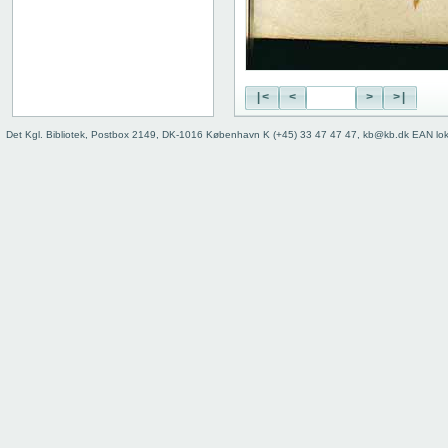
|<
<
>
>|
Det Kgl. Bibliotek, Postbox 2149, DK-1016 København K (+45) 33 47 47 47, kb@kb.dk EAN lo