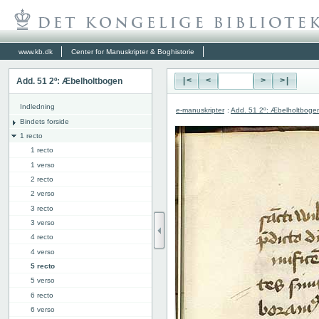
www.kb.dk
Center for Manuskripter & Boghistorie
Add. 51 2º: Æbelholtbogen
|<
<
>
>|
Indledning
e-manuskripter
:
Add. 51 2º: Æbelholtboge
Bindets forside
1 recto
1 recto
1 verso
2 recto
2 verso
3 recto
3 verso
4 recto
4 verso
5 recto
5 verso
6 recto
6 verso