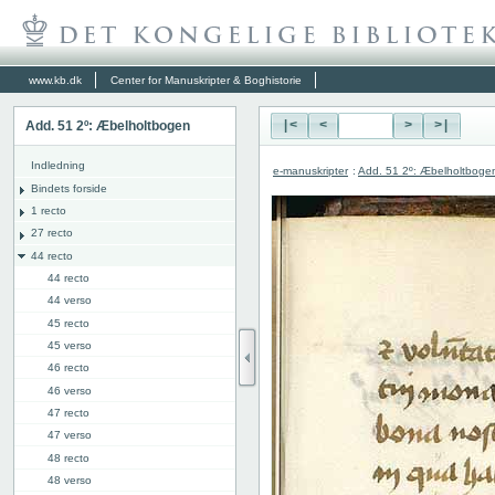
www.kb.dk
Center for Manuskripter & Boghistorie
Add. 51 2º: Æbelholtbogen
|<
<
>
>|
Indledning
e-manuskripter
:
Add. 51 2º: Æbelholtboge
Bindets forside
1 recto
27 recto
44 recto
44 recto
44 verso
45 recto
45 verso
46 recto
46 verso
47 recto
47 verso
48 recto
48 verso