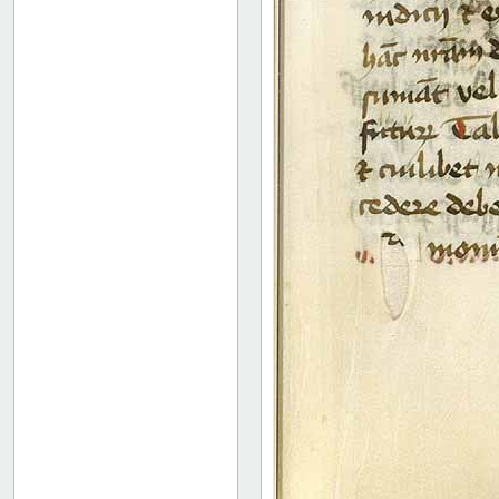
60 recto
60 verso
61 recto
61 verso
62 recto
62 verso
63 recto
63 verso
64 recto
64 verso
65 recto
65 verso
66 recto
66 verso
67 recto
67 verso
68 recto
68 verso
69 recto
69 verso
70 recto
70 verso