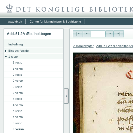
www.kb.dk
Center for Manuskripter & Boghistorie
Add. 51 2º: Æbelholtbogen
|<
<
>
>|
Indledning
e-manuskripter
:
Add. 51 2º: Æbelholtboge
Bindets forside
1 recto
1 recto
1 verso
2 recto
2 verso
3 recto
3 verso
4 recto
4 verso
5 recto
5 verso
6 recto
6 verso