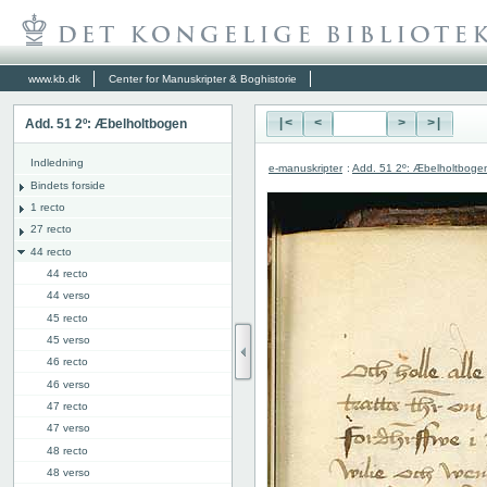
www.kb.dk
Center for Manuskripter & Boghistorie
Add. 51 2º: Æbelholtbogen
|<
<
>
>|
Indledning
e-manuskripter
:
Add. 51 2º: Æbelholtboge
Bindets forside
1 recto
27 recto
44 recto
44 recto
44 verso
45 recto
45 verso
46 recto
46 verso
47 recto
47 verso
48 recto
48 verso