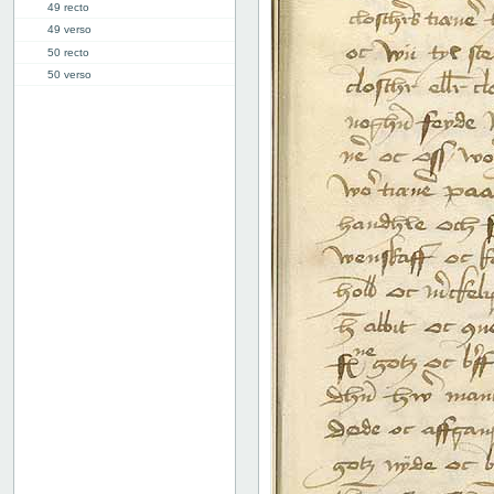
49 recto
49 verso
50 recto
50 verso
51 recto
51 verso
52 recto
52 verso
53 recto
53 verso
54 recto
54 verso
55 recto
55 verso
56 recto
56 verso
57 recto
57 verso
58 recto
58 verso
59 recto
59 verso