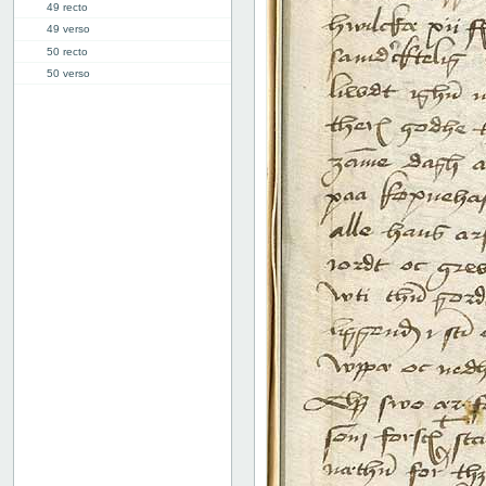
49 recto
49 verso
50 recto
50 verso
51 recto
51 verso
52 recto
52 verso
53 recto
53 verso
54 recto
54 verso
55 recto
55 verso
56 recto
56 verso
57 recto
57 verso
58 recto
58 verso
59 recto
59 verso