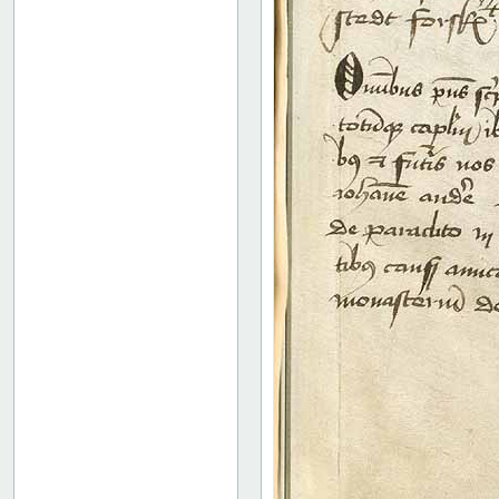
60 recto
60 verso
61 recto
61 verso
62 recto
62 verso
63 recto
63 verso
64 recto
64 verso
65 recto
65 verso
66 recto
66 verso
67 recto
67 verso
68 recto
68 verso
69 recto
69 verso
70 recto
70 verso