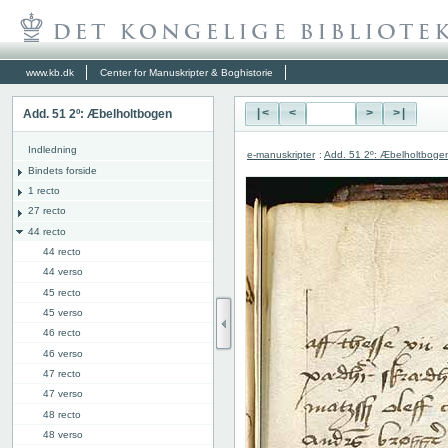
www.kb.dk
Center for Manuskripter & Boghistorie
Add. 51 2º: Æbelholtbogen
|<
<
>
>|
Indledning
e-manuskripter
:
Add. 51 2º: Æbelholtboge
Bindets forside
1 recto
27 recto
44 recto
44 recto
44 verso
45 recto
45 verso
46 recto
46 verso
47 recto
47 verso
48 recto
48 verso