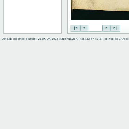
|<
<
>
>|
Det Kgl. Bibliotek, Postbox 2149, DK-1016 København K (+45) 33 47 47 47, kb@kb.dk EAN lo