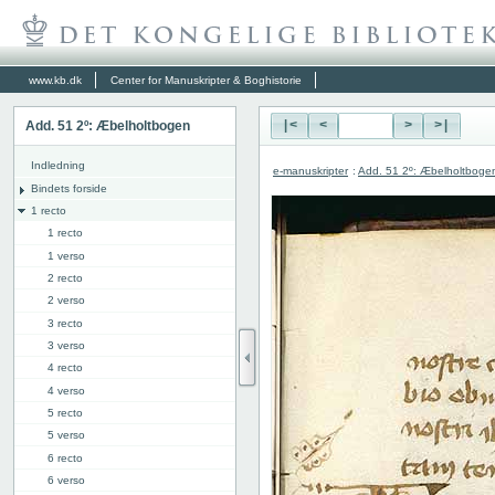
www.kb.dk
Center for Manuskripter & Boghistorie
Add. 51 2º: Æbelholtbogen
|<
<
>
>|
Indledning
e-manuskripter
:
Add. 51 2º: Æbelholtboge
Bindets forside
1 recto
1 recto
1 verso
2 recto
2 verso
3 recto
3 verso
4 recto
4 verso
5 recto
5 verso
6 recto
6 verso