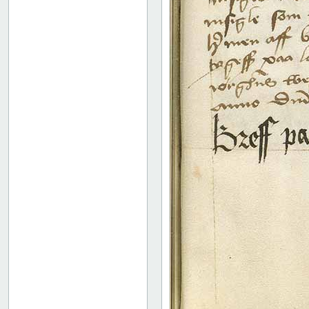
60 recto
60 verso
61 recto
61 verso
62 recto
62 verso
63 recto
63 verso
64 recto
64 verso
65 recto
65 verso
66 recto
66 verso
67 recto
67 verso
68 recto
68 verso
69 recto
69 verso
70 recto
70 verso