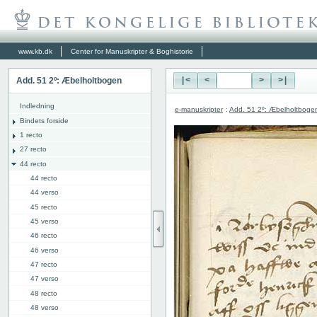
www.kb.dk
Center for Manuskripter & Boghistorie
Add. 51 2º: Æbelholtbogen
|<
<
>
>|
Indledning
e-manuskripter
:
Add. 51 2º: Æbelholtboge
Bindets forside
1 recto
27 recto
44 recto
44 recto
44 verso
45 recto
45 verso
46 recto
46 verso
47 recto
47 verso
48 recto
48 verso