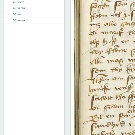
49 recto
49 verso
50 recto
50 verso
51 recto
51 verso
52 recto
52 verso
53 recto
53 verso
54 recto
54 verso
55 recto
55 verso
56 recto
56 verso
57 recto
57 verso
58 recto
58 verso
59 recto
59 verso