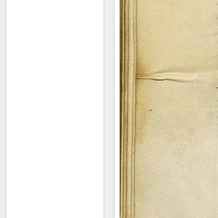
60 recto
60 verso
61 recto
61 verso
62 recto
62 verso
63 recto
63 verso
64 recto
64 verso
65 recto
65 verso
66 recto
66 verso
67 recto
67 verso
68 recto
68 verso
69 recto
69 verso
70 recto
70 verso