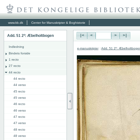
www.kb.dk
Center for Manuskripter & Boghistorie
Add. 51 2º: Æbelholtbogen
|<
<
>
>|
Indledning
e-manuskripter
:
Add. 51 2º: Æbelholtboge
Bindets forside
1 recto
27 recto
44 recto
44 recto
44 verso
45 recto
45 verso
46 recto
46 verso
47 recto
47 verso
48 recto
48 verso