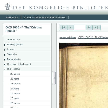
www.kb.dk
Center for Manuscripts & Rare Books
GKS 1606 4º: The"Kristina
|<
<
>
>|
Psalter"
e-manuskripter
:
GKS 1606 4º: The"Kristina
Introduction
Binding (front)
1 recto
Calendar
Annunciation
The Day of Judgment
The Psalms
22 verso
23 recto
23 verso
24 recto
24 verso
25 recto
25 verso