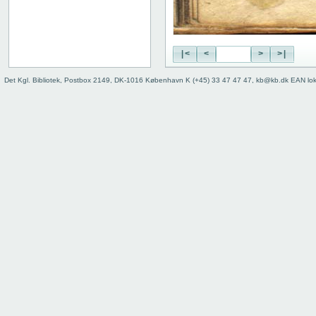
48 verso
49 recto
49 verso
|<
<
>
>|
50 recto
50 verso
Det Kgl. Bibliotek, Postbox 2149, DK-1016 København K (+45) 33 47 47 47, kb@kb.dk EAN lo
51 recto
51 verso
52 recto
52 verso
53 recto
53 verso
54 recto
54 verso
55 recto
55 verso
56 recto
56 verso
57 recto
57 verso
58 recto
58 verso
59 recto