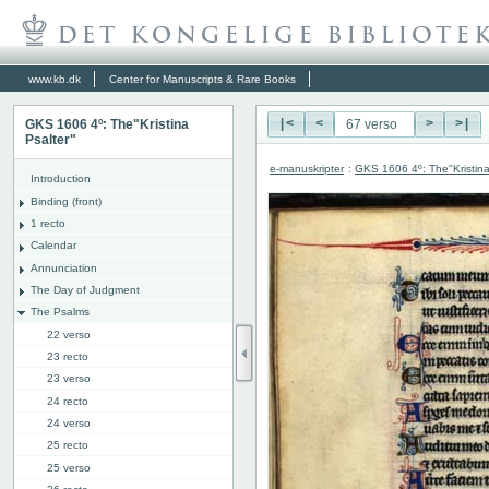
www.kb.dk
Center for Manuscripts & Rare Books
GKS 1606 4º: The"Kristina
|<
<
>
>|
Psalter"
e-manuskripter
:
GKS 1606 4º: The"Kristina
Introduction
Binding (front)
1 recto
Calendar
Annunciation
The Day of Judgment
The Psalms
22 verso
23 recto
23 verso
24 recto
24 verso
25 recto
25 verso