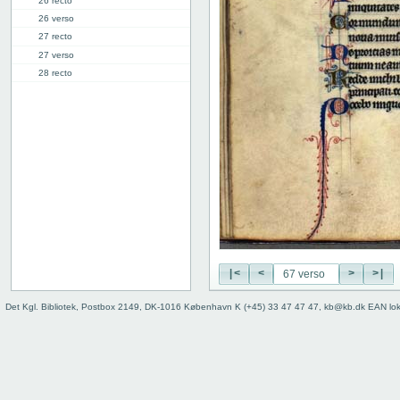
26 recto
26 verso
27 recto
27 verso
28 recto
28 verso
29 recto
29 verso
30 recto
30 verso
31 recto
31 verso
32 recto
32 verso
33 recto
33 verso
|<
<
>
>|
34 recto
Det Kgl. Bibliotek, Postbox 2149, DK-1016 København K (+45) 33 47 47 47, kb@kb.dk EAN lo
34 verso
35 recto
35 verso
36 recto
36 verso
37 recto