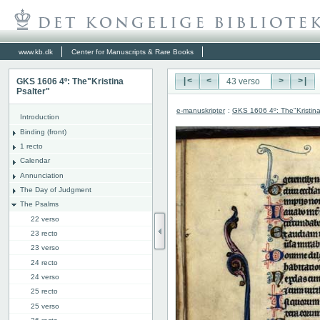
www.kb.dk
Center for Manuscripts & Rare Books
GKS 1606 4º: The"Kristina
|<
<
>
>|
Psalter"
e-manuskripter
:
GKS 1606 4º: The"Kristina
Introduction
Binding (front)
1 recto
Calendar
Annunciation
The Day of Judgment
The Psalms
22 verso
23 recto
23 verso
24 recto
24 verso
25 recto
25 verso