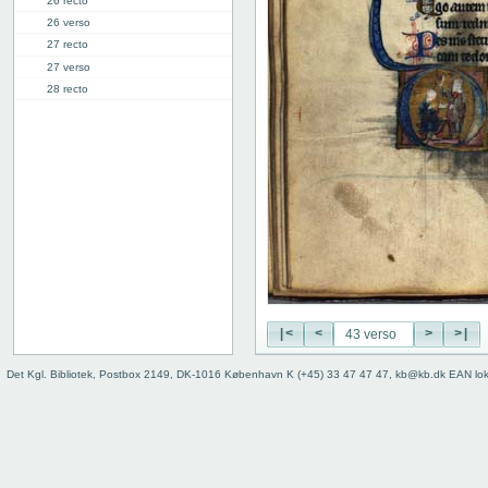
26 recto
26 verso
27 recto
27 verso
28 recto
28 verso
29 recto
29 verso
30 recto
30 verso
31 recto
31 verso
32 recto
32 verso
33 recto
33 verso
|<
<
>
>|
34 recto
Det Kgl. Bibliotek, Postbox 2149, DK-1016 København K (+45) 33 47 47 47, kb@kb.dk EAN lo
34 verso
35 recto
35 verso
36 recto
36 verso
37 recto