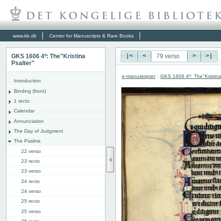
www.kb.dk
Center for Manuscripts & Rare Books
GKS 1606 4º: The"Kristina
|<
<
>
>|
Psalter"
e-manuskripter
:
GKS 1606 4º: The"Kristina
Introduction
Binding (front)
1 recto
Calendar
Annunciation
The Day of Judgment
The Psalms
22 verso
23 recto
23 verso
24 recto
24 verso
25 recto
25 verso