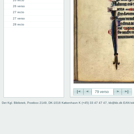
26 recto
26 verso
27 recto
27 verso
28 recto
28 verso
29 recto
29 verso
30 recto
30 verso
31 recto
31 verso
32 recto
32 verso
33 recto
33 verso
|<
<
>
>|
34 recto
Det Kgl. Bibliotek, Postbox 2149, DK-1016 København K (+45) 33 47 47 47, kb@kb.dk EAN lo
34 verso
35 recto
35 verso
36 recto
36 verso
37 recto