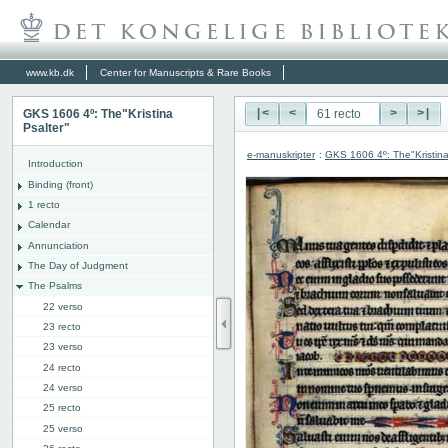
www.kb.dk
Center for Manuscripts & Rare Books
GKS 1606 4º: The"Kristina
|<
<
>
>|
Psalter"
e-manuskripter
:
GKS 1606 4º: The"Kristina
Introduction
Binding (front)
1 recto
Calendar
Annunciation
The Day of Judgment
The Psalms
22 verso
23 recto
23 verso
24 recto
24 verso
25 recto
25 verso