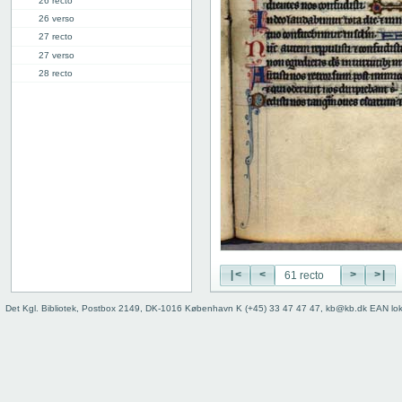
26 recto
26 verso
27 recto
27 verso
28 recto
28 verso
29 recto
29 verso
30 recto
30 verso
31 recto
31 verso
32 recto
32 verso
33 recto
33 verso
|<
<
>
>|
34 recto
Det Kgl. Bibliotek, Postbox 2149, DK-1016 København K (+45) 33 47 47 47, kb@kb.dk EAN lo
34 verso
35 recto
35 verso
36 recto
36 verso
37 recto