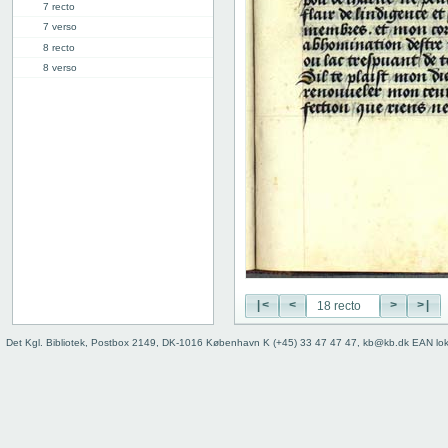
7 recto
7 verso
8 recto
8 verso
9 recto
9 verso
10 recto
10 verso
11 recto
11 verso
12 recto
12 verso
13 recto
13 verso
14 recto
|<
<
>
>|
14 verso
15 recto
Det Kgl. Bibliotek, Postbox 2149, DK-1016 København K (+45) 33 47 47 47, kb@kb.dk EAN lo
15 verso
16 recto
16 verso
17 recto
17 verso