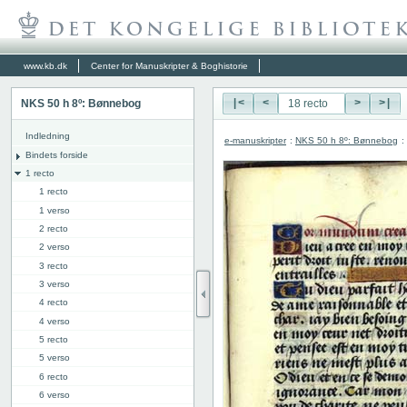
www.kb.dk
Center for Manuskripter & Boghistorie
NKS 50 h 8º: Bønnebog
|<
<
>
>|
Indledning
e-manuskripter
:
NKS 50 h 8º: Bønnebog
:
Bindets forside
1 recto
1 recto
1 verso
2 recto
2 verso
3 recto
3 verso
4 recto
4 verso
5 recto
5 verso
6 recto
6 verso