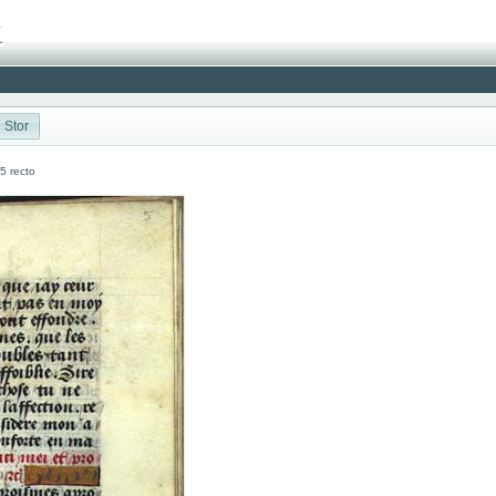
Stor
 5 recto