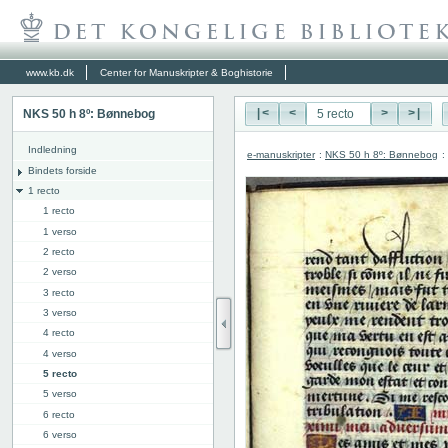
www.kb.dk
Center for Manuskripter & Boghistorie
NKS 50 h 8º: Bønnebog
|<
<
>
>|
Indledning
e-manuskripter
:
NKS 50 h 8º: Bønnebog
:
Bindets forside
1 recto
1 recto
1 verso
2 recto
2 verso
3 recto
3 verso
4 recto
4 verso
5 recto
5 verso
6 recto
6 verso