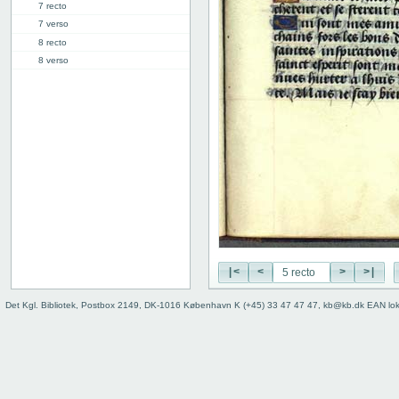
7 recto
7 verso
8 recto
8 verso
9 recto
9 verso
10 recto
10 verso
11 recto
11 verso
12 recto
12 verso
13 recto
13 verso
14 recto
|<
<
>
>|
14 verso
15 recto
Det Kgl. Bibliotek, Postbox 2149, DK-1016 København K (+45) 33 47 47 47, kb@kb.dk EAN lo
15 verso
16 recto
16 verso
17 recto
17 verso