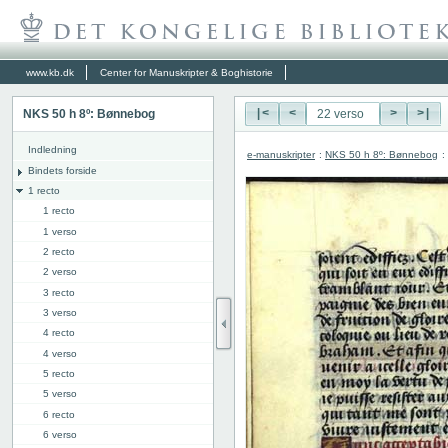
www.kb.dk
Center for Manuskripter & Boghistorie
NKS 50 h 8º: Bønnebog
|<
<
>
>|
Indledning
e-manuskripter
:
NKS 50 h 8º: Bønnebog
:
Bindets forside
1 recto
1 recto
1 verso
2 recto
2 verso
3 recto
3 verso
4 recto
4 verso
5 recto
5 verso
6 recto
6 verso