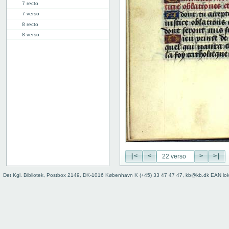
7 recto
7 verso
8 recto
8 verso
9 recto
9 verso
10 recto
10 verso
11 recto
11 verso
12 recto
12 verso
13 recto
13 verso
14 recto
|<
<
>
>|
14 verso
15 recto
Det Kgl. Bibliotek, Postbox 2149, DK-1016 København K (+45) 33 47 47 47, kb@kb.dk EAN lo
15 verso
16 recto
16 verso
17 recto
17 verso