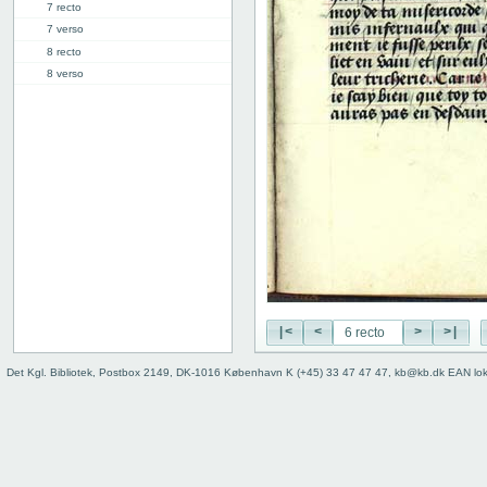
7 recto
7 verso
8 recto
8 verso
9 recto
9 verso
10 recto
10 verso
11 recto
11 verso
12 recto
12 verso
13 recto
13 verso
14 recto
|<
<
>
>|
14 verso
15 recto
Det Kgl. Bibliotek, Postbox 2149, DK-1016 København K (+45) 33 47 47 47, kb@kb.dk EAN lo
15 verso
16 recto
16 verso
17 recto
17 verso