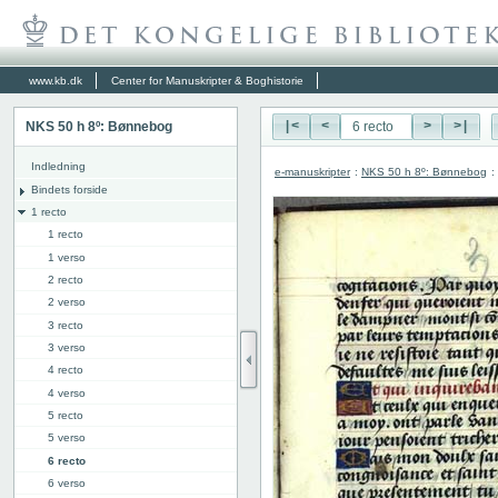
www.kb.dk
Center for Manuskripter & Boghistorie
NKS 50 h 8º: Bønnebog
|<
<
>
>|
Indledning
e-manuskripter
:
NKS 50 h 8º: Bønnebog
:
Bindets forside
1 recto
1 recto
1 verso
2 recto
2 verso
3 recto
3 verso
4 recto
4 verso
5 recto
5 verso
6 recto
6 verso