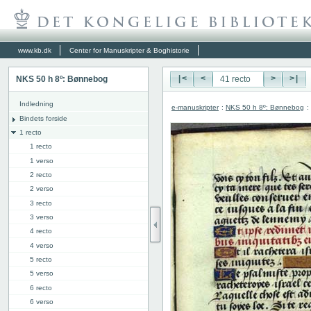
www.kb.dk
Center for Manuskripter & Boghistorie
NKS 50 h 8º: Bønnebog
|<
<
>
>|
Indledning
e-manuskripter
:
NKS 50 h 8º: Bønnebog
:
Bindets forside
1 recto
1 recto
1 verso
2 recto
2 verso
3 recto
3 verso
4 recto
4 verso
5 recto
5 verso
6 recto
6 verso