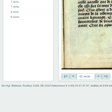
7 recto
7 verso
8 recto
8 verso
9 recto
9 verso
10 recto
10 verso
11 recto
11 verso
12 recto
12 verso
13 recto
13 verso
14 recto
|<
<
>
>|
14 verso
15 recto
Det Kgl. Bibliotek, Postbox 2149, DK-1016 København K (+45) 33 47 47 47, kb@kb.dk EAN lo
15 verso
16 recto
16 verso
17 recto
17 verso