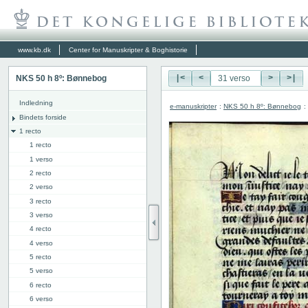
www.kb.dk
Center for Manuskripter & Boghistorie
NKS 50 h 8º: Bønnebog
|<
<
>
>|
Indledning
e-manuskripter
:
NKS 50 h 8º: Bønnebog
:
Bindets forside
1 recto
1 recto
1 verso
2 recto
2 verso
3 recto
3 verso
4 recto
4 verso
5 recto
5 verso
6 recto
6 verso