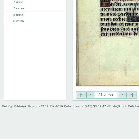
7 recto
7 verso
8 recto
8 verso
9 recto
9 verso
10 recto
10 verso
11 recto
11 verso
12 recto
12 verso
13 recto
13 verso
14 recto
|<
<
>
>|
14 verso
15 recto
Det Kgl. Bibliotek, Postbox 2149, DK-1016 København K (+45) 33 47 47 47, kb@kb.dk EAN lo
15 verso
16 recto
16 verso
17 recto
17 verso