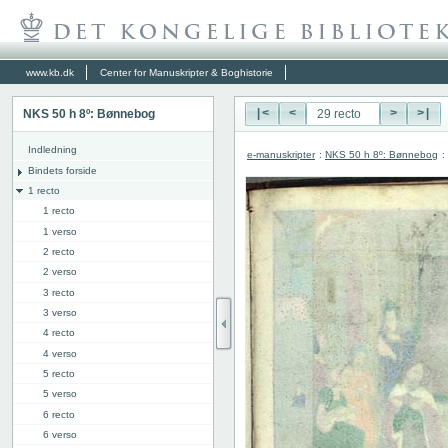
www.kb.dk
Center for Manuskripter & Boghistorie
NKS 50 h 8º: Bønnebog
|<
<
>
>|
Indledning
e-manuskripter
:
NKS 50 h 8º: Bønnebog
:
Bindets forside
1 recto
1 recto
1 verso
2 recto
2 verso
3 recto
3 verso
4 recto
4 verso
5 recto
5 verso
6 recto
6 verso