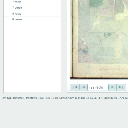
7 recto
7 verso
8 recto
8 verso
9 recto
9 verso
10 recto
10 verso
11 recto
11 verso
12 recto
12 verso
13 recto
13 verso
14 recto
|<
<
>
>|
14 verso
15 recto
Det Kgl. Bibliotek, Postbox 2149, DK-1016 København K (+45) 33 47 47 47, kb@kb.dk EAN lo
15 verso
16 recto
16 verso
17 recto
17 verso