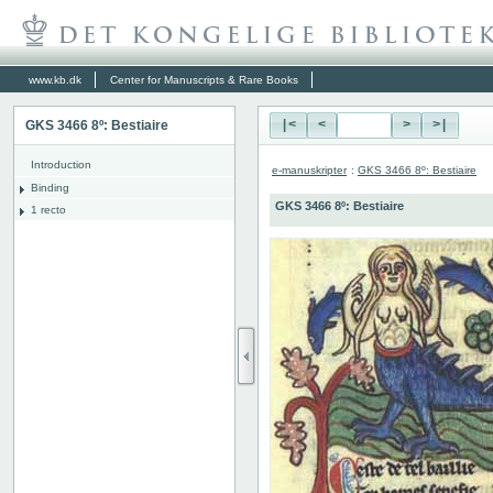
www.kb.dk
Center for Manuscripts & Rare Books
GKS 3466 8º: Bestiaire
|<
<
>
>|
Introduction
e-manuskripter
:
GKS 3466 8º: Bestiaire
Binding
GKS 3466 8º: Bestiaire
1 recto