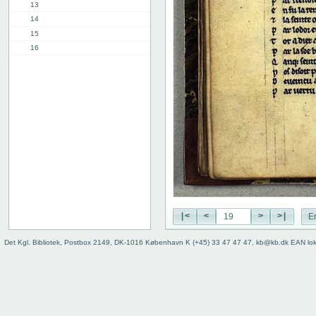
13
14
15
16
17
18
19
20
21
22
23
24
25
26
27
|<
<
>
>|
E
28
29
Det Kgl. Bibliotek, Postbox 2149, DK-1016 København K (+45) 33 47 47 47, kb@kb.dk EAN lo
30
31
32
33
34