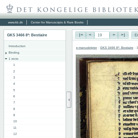
www.kb.dk
Center for Manuscripts & Rare Books
GKS 3466 8º: Bestiaire
|<
<
>
>|
E
Introduction
e-manuskripter
:
GKS 3466 8º: Bestiaire
: 
Binding
1 recto
1
2
3
4
5
6
7
8
9
10
11
12