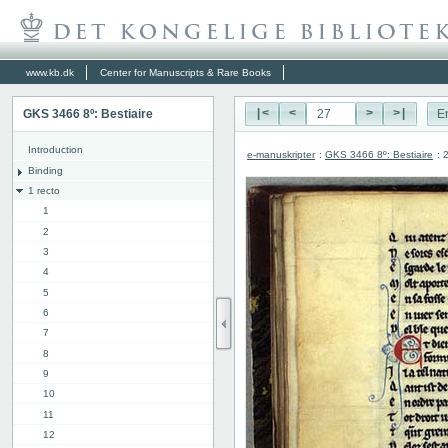
www.kb.dk
Center for Manuscripts & Rare Books
GKS 3466 8º: Bestiaire
|<
<
>
>|
E
Introduction
e-manuskripter
:
GKS 3466 8º: Bestiaire
: 
Binding
1 recto
1
2
3
4
5
6
7
8
9
10
11
12