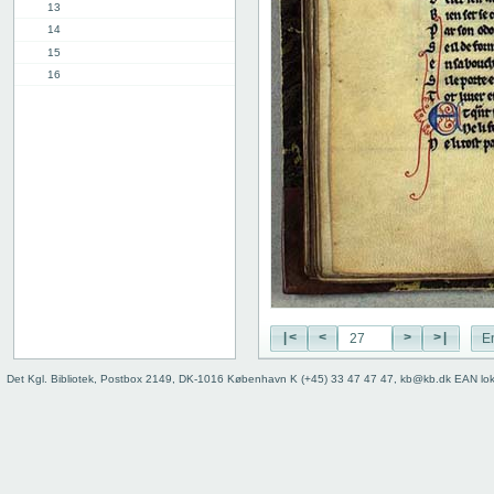
13
14
15
16
17
18
19
20
21
22
23
24
25
26
27
|<
<
>
>|
E
28
29
Det Kgl. Bibliotek, Postbox 2149, DK-1016 København K (+45) 33 47 47 47, kb@kb.dk EAN lo
30
31
32
33
34