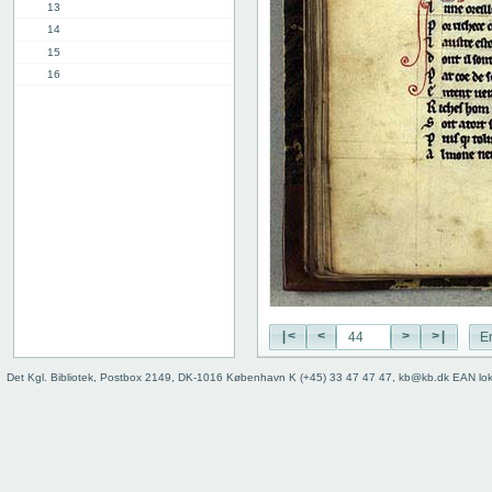
13
14
15
16
17
18
19
20
21
22
23
24
25
26
27
|<
<
>
>|
E
28
29
Det Kgl. Bibliotek, Postbox 2149, DK-1016 København K (+45) 33 47 47 47, kb@kb.dk EAN lo
30
31
32
33
34