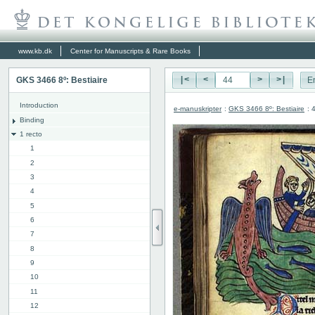
www.kb.dk
Center for Manuscripts & Rare Books
GKS 3466 8º: Bestiaire
|<
<
>
>|
E
Introduction
e-manuskripter
:
GKS 3466 8º: Bestiaire
: 
Binding
1 recto
1
2
3
4
5
6
7
8
9
10
11
12