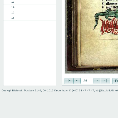
13
14
15
16
17
18
19
20
21
22
23
24
25
26
27
|<
<
>
>|
E
28
29
Det Kgl. Bibliotek, Postbox 2149, DK-1016 København K (+45) 33 47 47 47, kb@kb.dk EAN lo
30
31
32
33
34