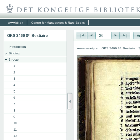
www.kb.dk
Center for Manuscripts & Rare Books
GKS 3466 8º: Bestiaire
|<
<
>
>|
E
Introduction
e-manuskripter
:
GKS 3466 8º: Bestiaire
: 
Binding
1 recto
1
2
3
4
5
6
7
8
9
10
11
12