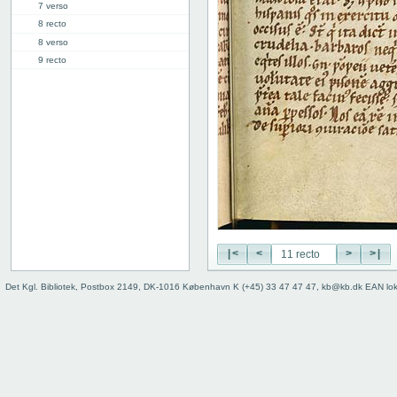
7 verso
8 recto
8 verso
9 recto
9 verso
10 recto
10 verso
11 recto
11 verso
12 recto
12 verso
13 recto
13 verso
14 recto
|<
<
>
>|
14 verso
15 recto
Det Kgl. Bibliotek, Postbox 2149, DK-1016 København K (+45) 33 47 47 47, kb@kb.dk EAN lo
15 verso
16 recto
16 verso
17 recto
17 verso
18 recto