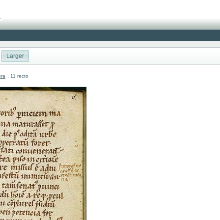
Larger
era
: 11 recto