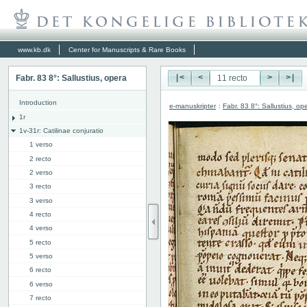
www.kb.dk
Center for Manuscripts & Rare Books
Fabr. 83 8°: Sallustius, opera
|<
<
>
>|
Introduction
e-manuskripter
:
Fabr. 83 8°: Sallustius, op
1r
1v-31r: Catilinae conjuratio
1 verso
2 recto
2 verso
3 recto
3 verso
4 recto
4 verso
5 recto
5 verso
6 recto
6 verso
7 recto