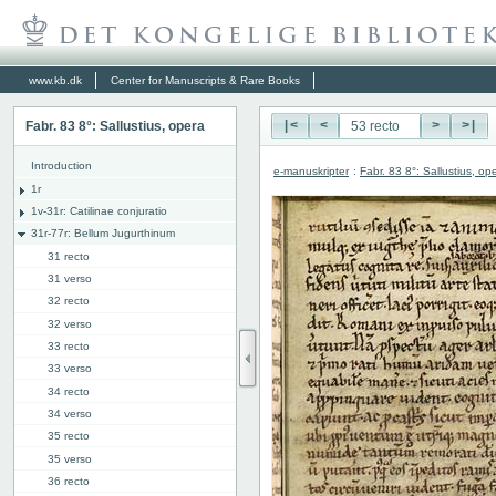
www.kb.dk
Center for Manuscripts & Rare Books
Fabr. 83 8°: Sallustius, opera
|<
<
>
>|
Introduction
e-manuskripter
:
Fabr. 83 8°: Sallustius, op
1r
1v-31r: Catilinae conjuratio
31r-77r: Bellum Jugurthinum
31 recto
31 verso
32 recto
32 verso
33 recto
33 verso
34 recto
34 verso
35 recto
35 verso
36 recto