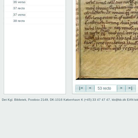
36 verso
37 recto
37 verso
38 recto
38 verso
39 recto
39 verso
40 recto
40 verso
41 recto
41 verso
42 recto
42 verso
43 recto
|<
<
>
>|
43 verso
44 recto
Det Kgl. Bibliotek, Postbox 2149, DK-1016 København K (+45) 33 47 47 47, kb@kb.dk EAN lo
44 verso
45 recto
45 verso
46 recto
46 verso
47 recto